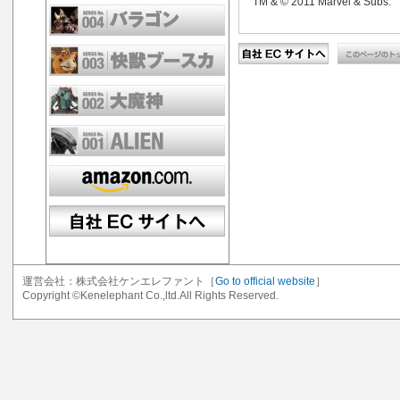
TM & © 2011 Marvel & Subs.
運営会社：株式会社ケンエレファント［
Go to official website
］
Copyright ©Kenelephant Co.,ltd.All Rights Reserved.