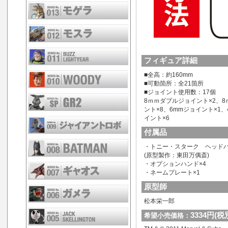
フィギュア詳細
■全高：約160mm
■可動箇所：全21箇所
■ジョイント使用数：17個
8ｍｍダブルジョイント×2、8
ント×8、6mmジョイント×1
イント×6
付属品
・トニー・スターク ヘッドパ
(原型製作：東田万偶斎)
・オプションハンド×4
・ネームプレート×1
原型師
松本栄一郎
3334円(税
希望小売価格：