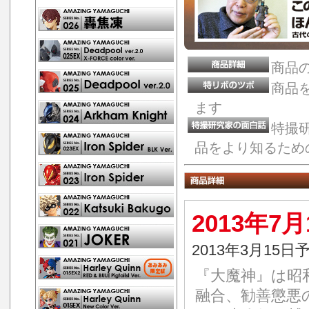
商品
商品
ます
特撮
品をより知るため
2013年7
2013年3月15日
『大魔神』は昭和
融合、勧善懲悪