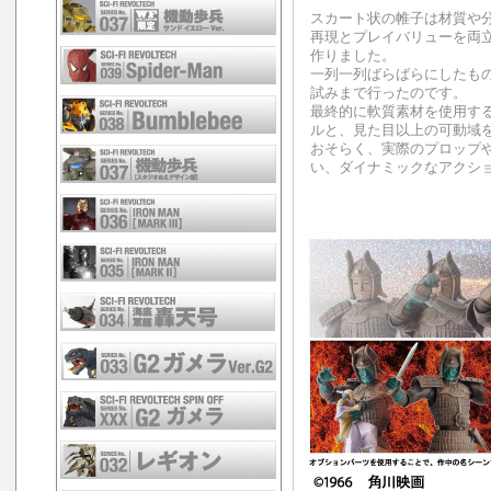
スカート状の帷子は材質や
再現とプレイバリューを両
作りました。
一列一列ばらばらにしたも
試みまで行ったのです。
最終的に軟質素材を使用す
ルと、見た目以上の可動域
おそらく、実際のプロップ
い、ダイナミックなアクシ