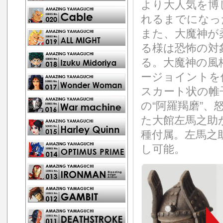
より大人気を博
れるまでになっ
また、大魔神が
る様は恐怖の対
る。大魔神の風
ージョイントを
スカート状の帷
の“阿羅羯磨”、
た大館左馬之助
種付属。左馬之
し可能。