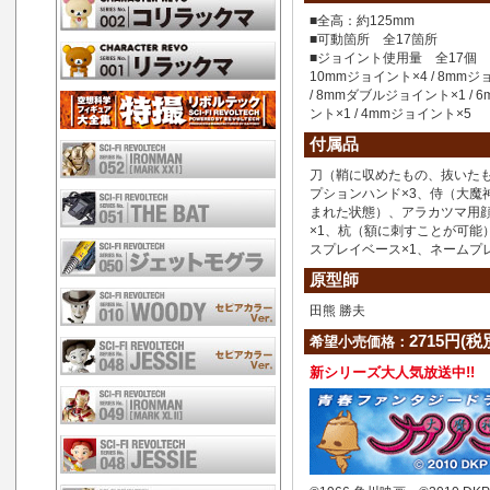
■全高：約125mm
■可動箇所 全17箇所
■ジョイント使用量 全17個
10mmジョイント×4 / 8mmジ
/ 8mmダブルジョイント×1 / 
ント×1 / 4mmジョイント×5
付属品
刀（鞘に収めたもの、抜いた
プションハンド×3、侍（大魔
まれた状態）、アラカツマ用
×1、杭（額に刺すことが可能）
スプレイベース×1、ネームプレ
原型師
田熊 勝夫
2715円(税
希望小売価格：
新シリーズ大人気放送中!!