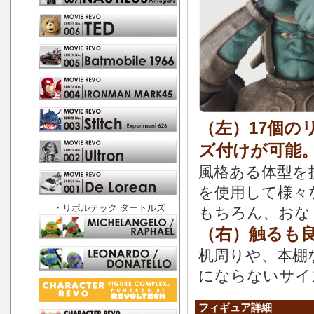
（左）17個
ズ付けが可能
風格ある体型を
を使用して様々
・リボルテック タートルズ
もちろん、おな
（右）触るも良
机周りや、本棚
にならないサイズ
フィギュア詳細