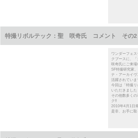
特撮リボルテック：聖 咲奇氏 コメント その2
ワンダーフェステ
クブースに、「
咲奇氏にご来場
SF特撮研究家、
ナ・アーカイヴ
活躍されていま
今回は「特撮リ
いただきました
その他数多くの
ク!!
2010年4月1日発
是非、お手に取