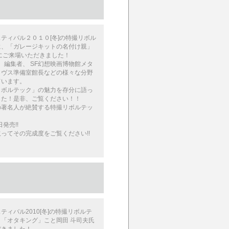
ティバル２０１０[冬]の特撮リボル
に、「ガレージキットの名付け親」
にご来場いただきました！
、 編集者、 SF幻想映画博物館メタ
イヴス準備室館長などの様々な分野
ています。
リボルテック」の魅力を存分に語っ
した！是非、ご覧ください！！
の著名人が絶賛する特撮リボルテッ
発売!!
ってその完成度をご覧ください!!
ティバル2010[冬]の特撮リボルテ
「オタキング」こと岡田 斗司夫氏