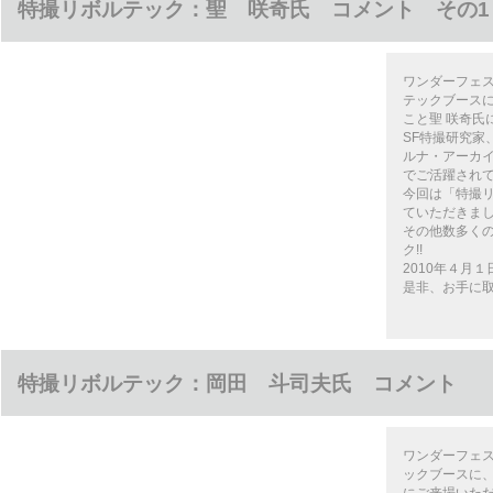
特撮リボルテック：聖 咲奇氏 コメント その1
ワンダーフェス
テックブース
こと聖 咲奇氏
SF特撮研究家
ルナ・アーカ
でご活躍され
今回は「特撮
ていただきま
その他数多く
ク!!
2010年４月１日
是非、お手に取
特撮リボルテック：岡田 斗司夫氏 コメント
ワンダーフェス
ックブースに、