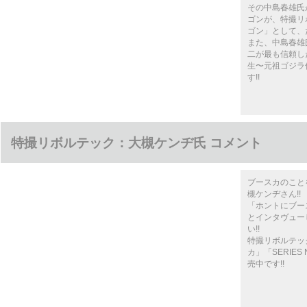
その中島春雄氏
ゴンが、特撮リボル
ゴン」として、
また、中島春雄
二が最も信頼し
生〜元祖ゴジラ
す!!
特撮リボルテック：大槻ケンヂ氏 コメント
ブースカのこと
槻ケンヂさん!!
「ホントにブー
とインタヴュー
い!!
特撮リボルテック「
カ」「SERIES
売中です!!