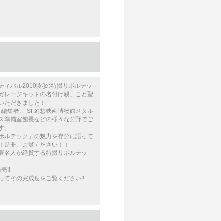
ィバル2010[冬]の特撮リボルテッ
ガレージキットの名付け親」こと聖
いただきました！
 編集者、 SF幻想映画博物館メタル
ス準備室館長などの様々な分野でご
す。
ボルテック」の魅力を存分に語って
！是非、ご覧ください！！
著名人が絶賛する特撮リボルテッ
売!!
ってその完成度をご覧ください!!