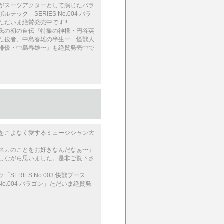
がスーツアクターとして演じたバラ
テック「SERI­ES No.004 バラ
ただいま絶賛発売中です!!
氏の初の自伝『特撮の神様・円谷英
た役者、中島春雄の半­生ー 怪獣人
俳優・中島春雄〜』も絶賛発売中で
をこよなく愛するミュージシャン大
スカのことをお好きなんだなぁ〜」
しながら思いました。是非ご覧下さ
SERIES No.003 快獣ブース
 No.004 バラゴン」ただいま絶賛発