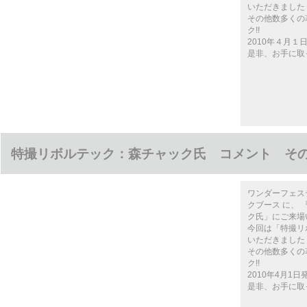
いただきました
その他数多くの
ク!!
2010年４月１日
是非、お手に取
特撮リボルテック：森チャック氏 コメント その
ワンダーフェステ
クブース に、
ク氏」にご来場
今回は「特撮リ
いただきました
その他数多くの
ク!!
2010年4月1日発
是非、お手に取