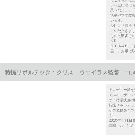
にご来場いた
テレビ出演は
思うなよ」、
活動や大学教
います。
今回は「特撮
ていただきま
その他数多く
ク!!
2010年4月1日
是非、お手に取
特撮リボルテック：クリス ウェイラス監督 コ
アカデミー賞を
である「ザ・フ
ッド特撮映画の
特撮リボルテッ
その他数多くの
ク!!
2010年4月1日発
是非、お手に取