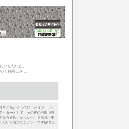
にいただいた、
のでお楽しみに。
谷英二氏が最も信頼した役者。ゴジ
アクターとして、その­後の怪獣演技
中島春雄氏。そんな生ける伝説・中
ただいた­貴重なコメントです!是非ご