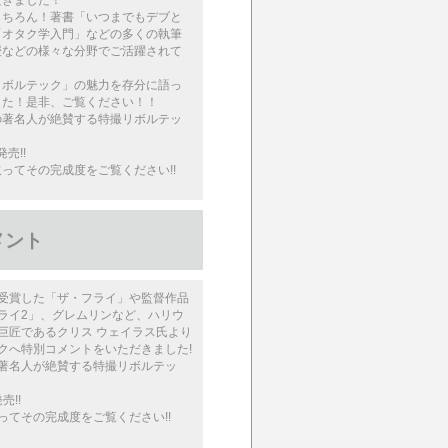
だきました！
もちろん！著書「いつまでもデブと
「オタク学入門」などの多くの執筆
授などの様々な分野でご活躍されて
リボルテック」の魅力を存分に語っ
した！是非、ご覧ください！！
の著名人が絶賛する特撮リボルテッ
発売!!
ってその完成度をご覧ください!!
メント
受賞した「ザ・フライ」や監督作品
ライ2」、グレムリンなど、ハリウ
巨匠であるクリス ウェイラス氏より
クへ特別コメントをいただきました!
著名人が絶賛する特撮リボルテッ
売!!
ってその完成度をご覧ください!!