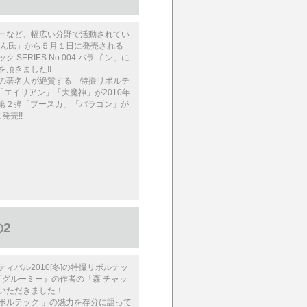
ーなど、幅広い分野で活動されてい
 ん氏」から５月１日に発売される
 SERIES No.004 バラゴ ン」に
頂きました!!
の著名人が絶賛する「特撮リボルテ
弾「エイリアン」「大魔神」が2010年
! 第２弾「ブースカ」「バラゴン」が
発売!!
2
ィバル2010[冬]の特撮リボルテッ
 『グルーミー』の作者の「森 チャッ
いただきました！
ボルテック 」の魅力を存分に語って