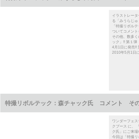
イラストレータ
る「みうらじゅ
「特撮リボルテック
ついてコメントを
その他、数多く
ック」!! 第１
4月1日に発売!
2010年5月1日に
特撮リボルテック：森チャック氏 コメント その
ワンダーフェステ
クブース に、
ク氏」にご来場
今回は「特撮リ