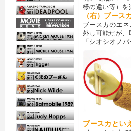
様の違い等）を
（右）ブースカ
ブースカのエネ
外し可能だが、
「シオシオノパー
ブースカといえ