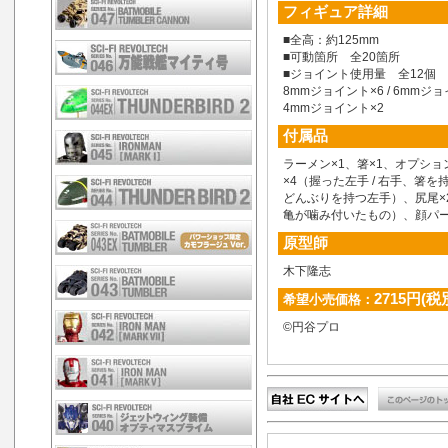
フィギュア詳細
■全高：約125mm
■可動箇所 全20箇所
■ジョイント使用量 全12個
8mmジョイント×6 / 6mmジョイ
4mmジョイント×2
付属品
ラーメン×1、箸×1、オプショ
×4（握った左手 / 右手、箸を
どんぶりを持つ左手）、尻尾×2
亀が噛み付いたもの）、顔パー
原型師
木下隆志
2715円(税
希望小売価格：
©円谷プロ