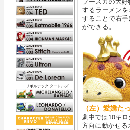
ブースカの大好
するラーメンを
することで右手
ができる。
・リボルテック タートルズ
（左）愛嬌たっ
劇中では10キ
方向に動かせる