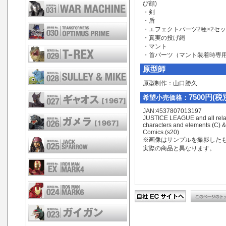
び顔)
・剣
・盾
・エフェクトパーツ2種×2セ
・真実の投げ縄
・マント
・首パーツ（マント装着時専
原型師
原型制作：山口勝久
7500円(税
希望小売価格：
JAN:4537807013197
JUSTICE LEAGUE and all rela
characters and elements (C) 
Comics.(s20)
※画像はサンプルを撮影した
実際の商品と異なります。