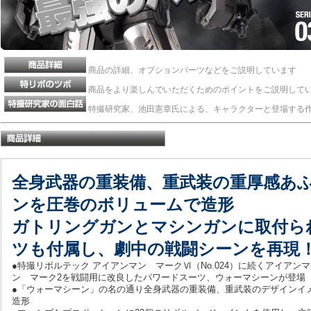
商品の詳細、オプションパーツなどをご説明しています
商品をより楽しんでいただくためのポイントをご説明して
特撮研究家、池田憲章氏による、キャラクターと登場する
全身武器の重装備、重武装の重厚感あ
ンを圧巻のボリュームで造形
ガトリングガンとマシンガンに取付ら
ツも付属し、劇中の戦闘シーンを再現
●特撮リボルテック アイアンマン マークⅥ（No.024）に続くアイアン
ン マーク2を戦闘用に改良したパワードスーツ、ウォーマシーンが登場
●「ウォーマシーン」の名の通り全身武器の重装備、重武装のデザインイ
造形