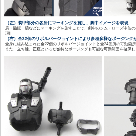
（左）装甲部分の各所にマーキングを施し、劇中イメージを表現
肩・脇腹・腕などにマーキングを施すことで、劇中のジム・ローズ中佐の
現!!
（右）全22個のリボルバージョイントにより多種多様なポージングが
全身に組み込まれた全22個のリボルバージョイントと全24箇所の可動箇
また、立ち膝、正座といった独特なポージングも可能な可動範囲を確保し