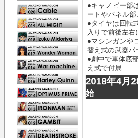
●キャノピー部
ートやパネル部
●タイヤは回転
入りで前後左右
●マシンガンや
替え式の武器パ
●劇中で車体底
え式で付属
2018年4
始