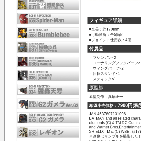
フィギュア詳細
■全長：約170mm
■可動箇所：全5箇所
■ジョイント使用数：4個
付属品
・マシンガン×2
・コーナリングフックパーツ×
・ウィングパーツ×2
・回転スタンド×1
・スティック×1
原型師
原型制作：真鍋正一
7980円(税
希望小売価格：
JAN:4537807131096
BATMAN and all related chara
elements (C) & TM DC Comic
and Warner Bros.Entertainmen
SHIELD: TM & (C) WBEI. (s17)
※画像はサンプルを撮影した