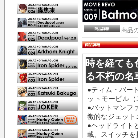
商品
時を経ても
る不朽の名
●ティム・バー
ットモービル（
●バットマンフ
徴的なジェット
●ヘッドライト
載、スイッチを